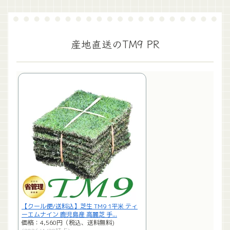
産地直送のTM9 PR
【クール便/送料込】芝生 TM9 1平米 ティ
ーエムナイン 鹿児島産 高麗芝 手...
価格：4,560円（税込、送料無料)