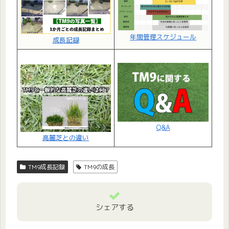
年間管理スケジュール
成長記録
Q&A
高麗芝との違い
TM9成長記録
TM9の成長
シェアする