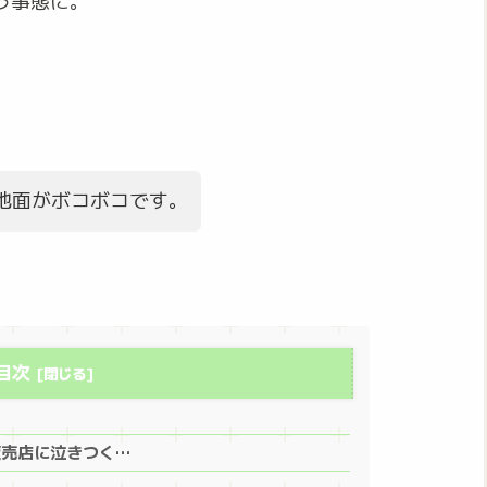
う事態に。
地面がボコボコです。
目次
販売店に泣きつく…