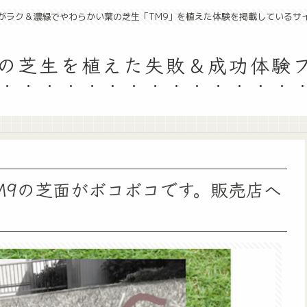
がラク＆濃緑でやわらかい葉の芝生「TM9」を植えた体験を掲載しているサ
9の芝生を植えた失敗＆成功体験
M9の芝面がボコボコです。販売店へ