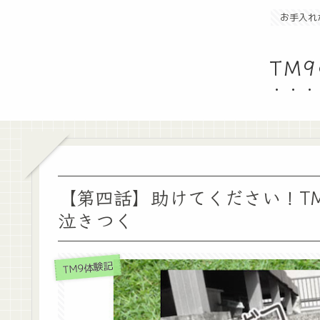
お手入れ
TM
【第四話】助けてください！T
泣きつく
TM9体験記