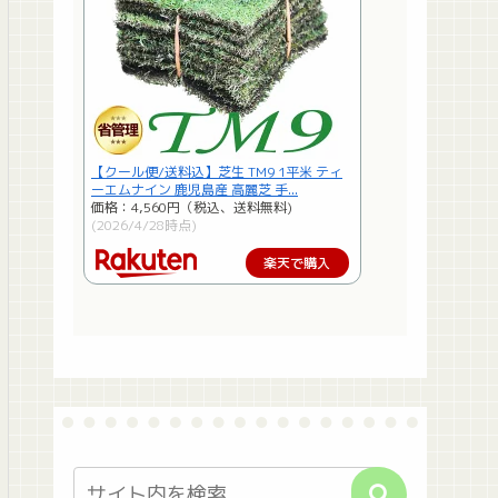
【クール便/送料込】芝生 TM9 1平米 ティ
ーエムナイン 鹿児島産 高麗芝 手...
価格：4,560円（税込、送料無料)
(2026/4/28時点)
楽天で購入