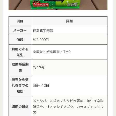
項目
詳細
メーカー
住友化学園芸
値段
約2,000円
利用できる
高麗芝・姫高麗芝・TM9
芝生
効果持続期
約3か月
間
散布から枯
れるまでの
5日〜10日
期間
メヒシバ、スズメノカタビラ等の一年生イネ科
適用の雑草
雑草や、オオアレチノギク、カラスノエンドウ
等