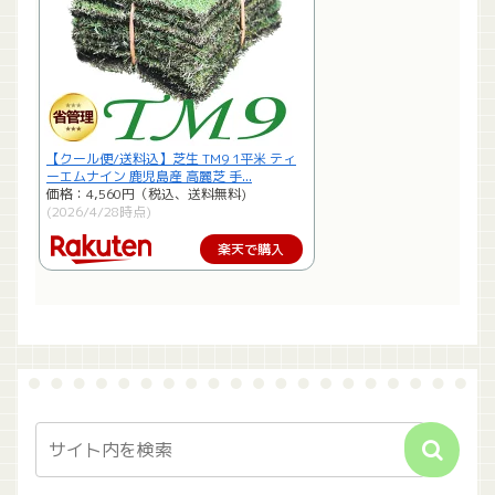
【クール便/送料込】芝生 TM9 1平米 ティ
ーエムナイン 鹿児島産 高麗芝 手...
価格：4,560円（税込、送料無料)
(2026/4/28時点)
楽天で購入