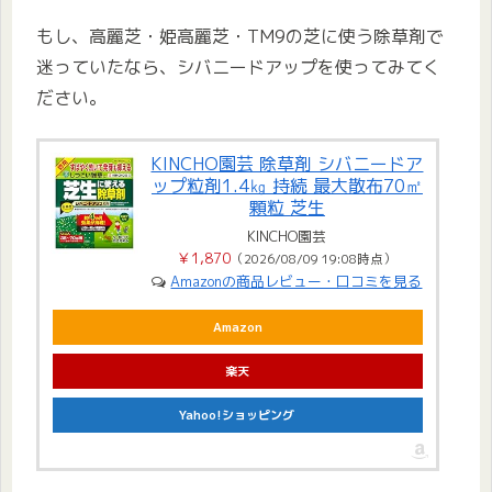
もし、高麗芝・姫高麗芝・TM9の芝に使う除草剤で
迷っていたなら、シバニードアップを使ってみてく
ださい。
KINCHO園芸 除草剤 シバニードア
ップ粒剤1.4㎏ 持続 最大散布70㎡
顆粒 芝生
KINCHO園芸
￥1,870
（2026/08/09 19:08時点）
Amazonの商品レビュー・口コミを見る
Amazon
楽天
Yahoo!ショッピング