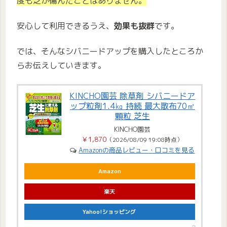
度も芝が傷んだことはありません。
安心して利用できるうえ、
効果も抜群
です。
では、そんなシバニードアップを購入したところか
らお伝えしていきます。
KINCHO園芸 除草剤 シバニードア
ップ粒剤1.4㎏ 持続 最大散布70㎡
顆粒 芝生
KINCHO園芸
￥1,870
（2026/08/09 19:08時点）
Amazonの商品レビュー・口コミを見る
Amazon
楽天
Yahoo!ショッピング